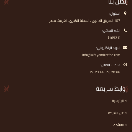
إتصل بنا
العنوان:
107 الطريق الدائري , المحلة الكبرى, الغربية, مصر
الخط الساخن:
(16521)
البريد الإلكتروني:
info@alfayomicoffee.com
ساعات العمل:
8:00صباحا-1:00صباحا
روابط سريعة
الرئيسية
عن الشركة
القائمة