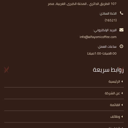
107 الطريق الدائري , المحلة الكبرى, الغربية, مصر
الخط الساخن:
(16521)
البريد الإلكتروني:
info@alfayomicoffee.com
ساعات العمل:
8:00صباحا-1:00صباحا
روابط سريعة
الرئيسية
عن الشركة
القائمة
وظائف