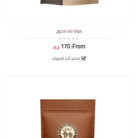
موكا بلند محوج
170
From:
0
ج.م.
out
of
5
تحديد أحد الخيارات