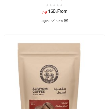
150
From:
0
ج.م.
out
of
5
تحديد أحد الخيارات