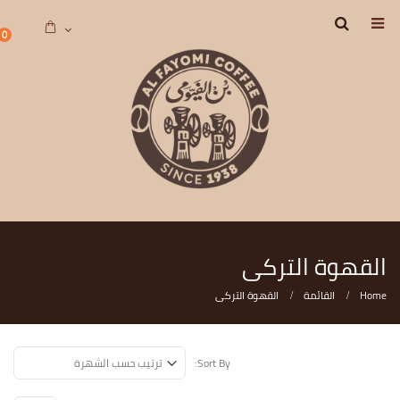
0
القهوة التركى
Home
القائمة
القهوة التركى
Sort By: