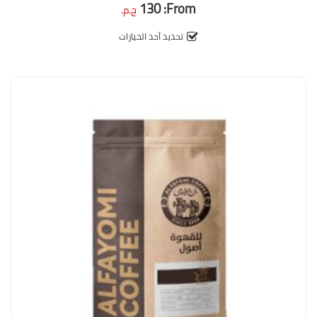
130
From:
0
ج.م.
out
of
5
تحديد أحد الخيارات