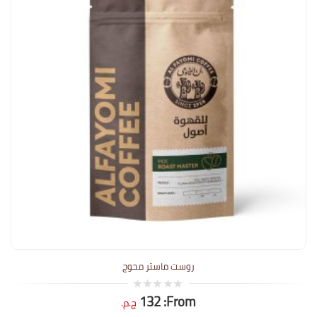
روست ماستر محوج
132
From:
0
ج.م.
out
of