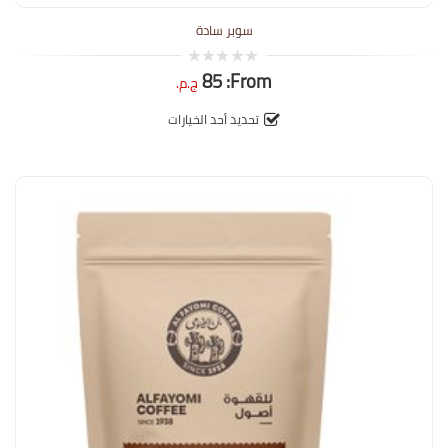
سوبر سادة
85
From:
0
ج.م.
out
of
5
تحديد أحد الخيارات