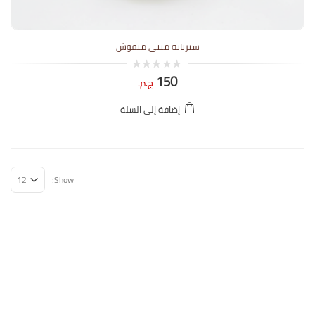
سبرتايه ميني منقوش
150
0
ج.م.
out
of
5
إضافة إلى السلة
Show: