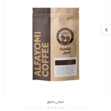
حبشي محوج