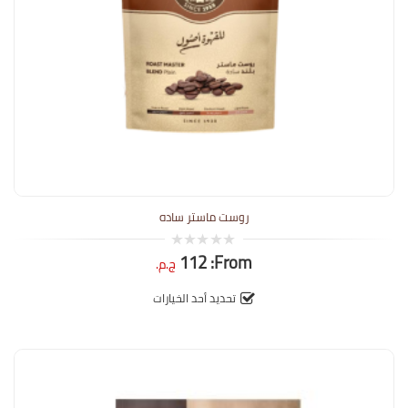
روست ماستر ساده
112
From:
0
ج.م.
out
of
5
تحديد أحد الخيارات