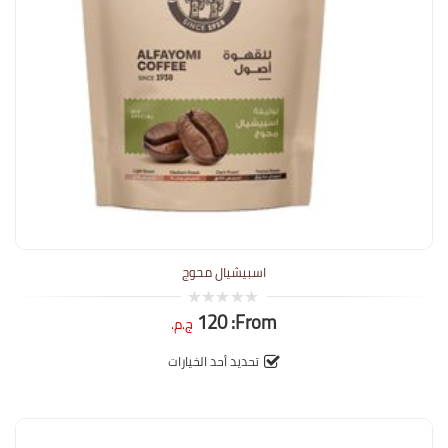
اسبيشيال محوج
120
From:
0
ج.م.
out
of
5
تحديد أحد الخيارات