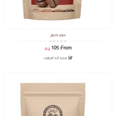
سوبر محوج
105
From:
0
ج.م.
out
of
5
تحديد أحد الخيارات