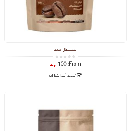
اسبيشيال سادة
100
From:
0
ج.م.
out
of
5
تحديد أحد الخيارات