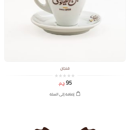
فنجان
95
0
ج.م.
out
of
5
إضافة إلى السلة