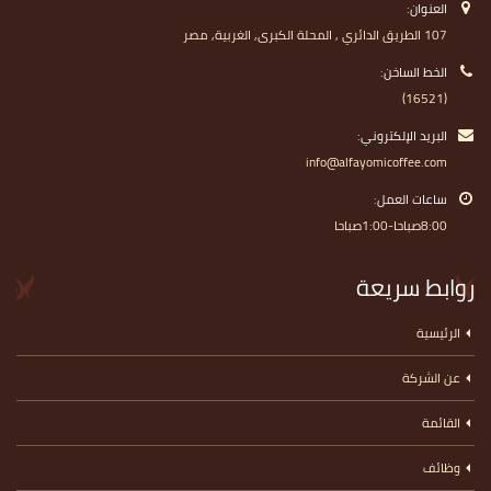
العنوان:
107 الطريق الدائري , المحلة الكبرى, الغربية, مصر
الخط الساخن:
(16521)
البريد الإلكتروني:
info@alfayomicoffee.com
ساعات العمل:
8:00صباحا-1:00صباحا
روابط سريعة
الرئيسية
عن الشركة
القائمة
وظائف