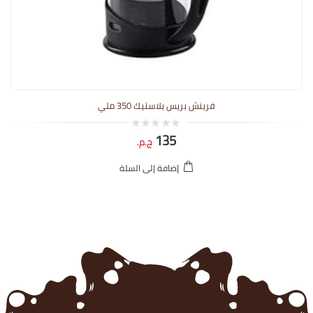
فرينش بريس بلاستيك 350 ملي
135
0
ج.م.
out
of
5
إضافة إلى السلة