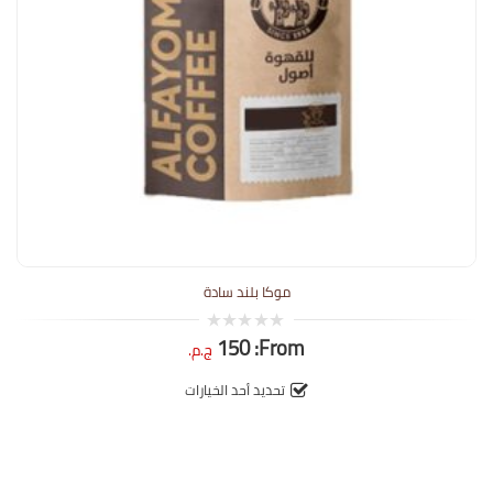
موكا بلند سادة
150
From:
0
ج.م.
out
of
5
تحديد أحد الخيارات