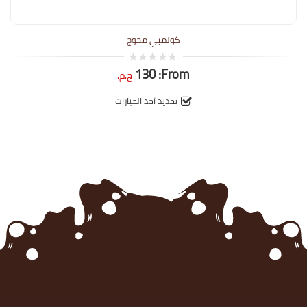
كولمبي محوج
130
From:
0
ج.م.
out
of
5
تحديد أحد الخيارات