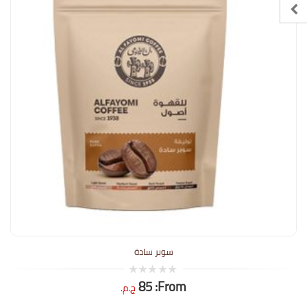
سوبر سادة
85
From:
0
ج.م.
out
of