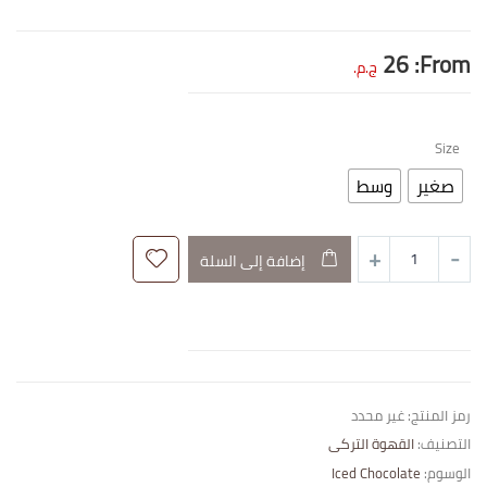
26
From:
ج.م.
Size
صغير
وسط
إضافة إلى السلة
رمز المنتج:
غير محدد
التصنيف:
القهوة التركى
الوسوم:
Iced Chocolate