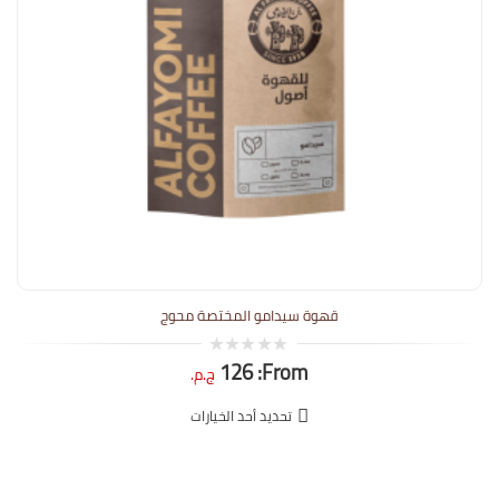
قهوة سيدامو المختصة محوج
126
From:
0
ج.م.
out
of
5
تحديد أحد الخيارات