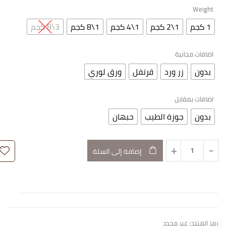
Weight
1 كجم
1\2 كجم
1\4 كجم
1\8 كجم
3\8 كجم
اضافات مجانية
بدون
زر ورد
قرنفل
ورق لوري
اضافات بمقابل
بدون
جوزة الطيب
حبهان
إضافة إلى السلة
رمز المنتج:
غير محدد