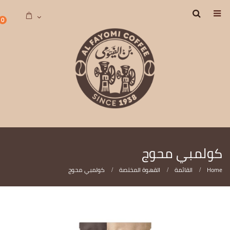
0
كولمبي محوج
Home
القائمة
القهوة المختصة
كولمبي محوج