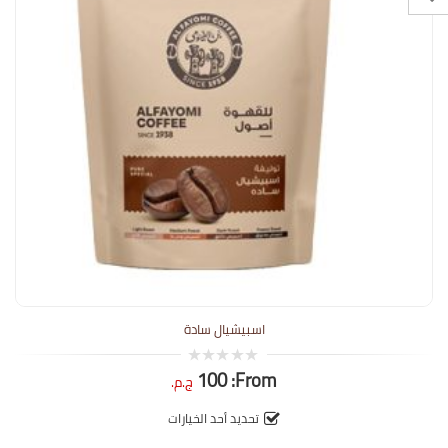
اسبيشيال سادة
100
From:
0
ج.م.
out
of
5
تحديد أحد الخيارات