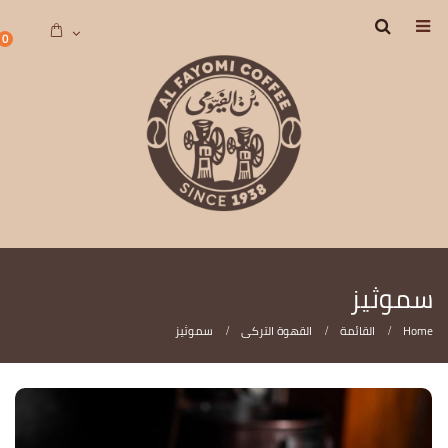
0
سموثيز
Home
القائمة
القهوة التركى
سموثيز