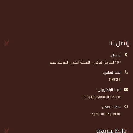
إتصل بنا
العنوان:
107 الطريق الدائري , المحلة الكبرى, الغربية, مصر
الخط الساخن:
(16521)
البريد الإلكتروني:
info@alfayomicoffee.com
ساعات العمل:
8:00صباحا-1:00صباحا
روابط سريعة