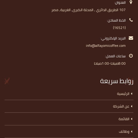
العنوان:
107 الطريق الدائري , المحلة الكبرى, الغربية, مصر
الخط الساخن:
(16521)
البريد الإلكتروني:
info@alfayomicoffee.com
ساعات العمل:
8:00صباحا-1:00صباحا
روابط سريعة
الرئيسية
عن الشركة
القائمة
وظائف