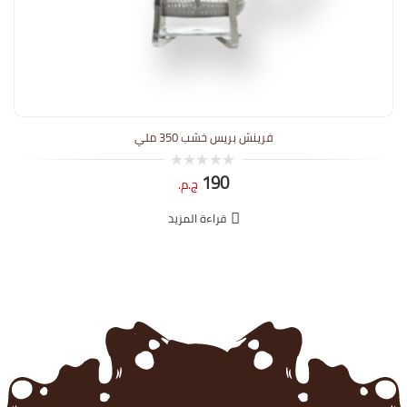
فرينش بريس خشب 350 ملي
190
0
ج.م.
out
of
5
قراءة المزيد