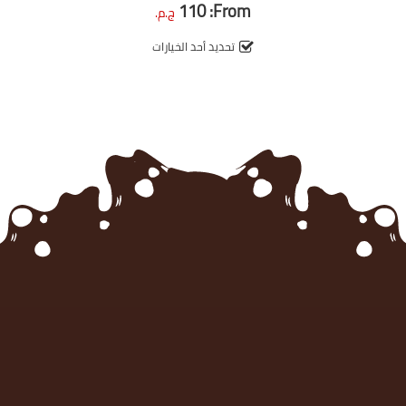
110
From:
0
ج.م.
out
of
5
تحديد أحد الخيارات