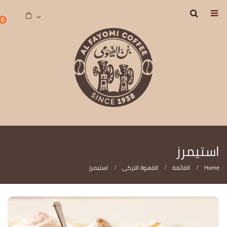
0
استيمرز
Home
القائمة
القهوة التركى
استيمرز